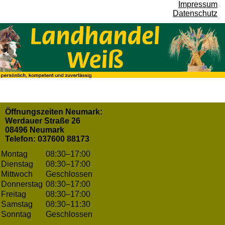
Impressum
Datenschutz
Öffnungszeiten Neumark:
Werdauer Straße 26
08496 Neumark
Telefon: 037600 88173
Montag
08:30–17:00
Dienstag
08:30–17:00
Mittwoch
Geschlossen
Donnerstag
08:30–17:00
Freitag
08:30–17:00
Samstag
08:30–11:30
Sonntag
Geschlossen