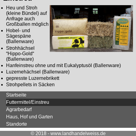
Heu und Stroh
(kleine Bündel) auf
Anfrage auch
Großballen möglich
Hobel- und
Sägespäne
(Ballenware)
Strohhächsel
“Hippo-Gold“
(Ballenware)
Hanfeinstreu ohne und mit Eukalyptusöl (Ballenware)
Luzernehächsel (Ballenware)
gepresste Luzernebrikett
Strohpellets in Säcken
Startseite
Futtermittel/Einstreu
Agrarbedarf
Haus, Hof und Garten
Standorte
© 2018 - www.landhandelweiss.de