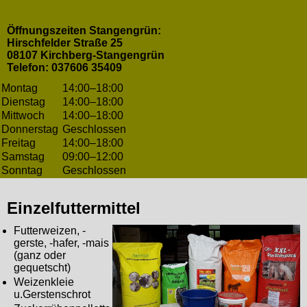
Öffnungszeiten Stangengrün:
Hirschfelder Straße 25
08107 Kirchberg-Stangengrün
Telefon: 037606 35409
Montag
14:00–18:00
Dienstag
14:00–18:00
Mittwoch
14:00–18:00
Donnerstag
Geschlossen
Freitag
14:00–18:00
Samstag
09:00–12:00
Sonntag
Geschlossen
Einzelfuttermittel
Futterweizen, -
gerste, -hafer, -mais
(ganz oder
gequetscht)
Weizenkleie
u.Gerstenschrot