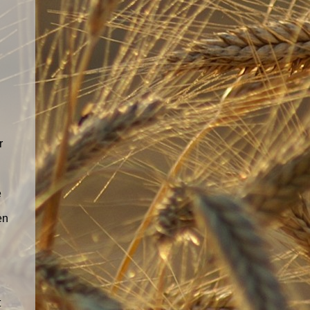
r
e
en
t