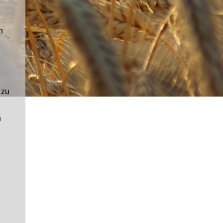
n
 zu
n