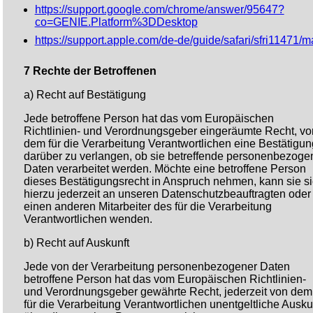
https://support.google.com/chrome/answer/95647?
co=GENIE.Platform%3DDesktop
https://support.apple.com/de-de/guide/safari/sfri11471/m
7 Rechte der Betroffenen
a) Recht auf Bestätigung
Jede betroffene Person hat das vom Europäischen
Richtlinien- und Verordnungsgeber eingeräumte Recht, vo
dem für die Verarbeitung Verantwortlichen eine Bestätigun
darüber zu verlangen, ob sie betreffende personenbezoge
Daten verarbeitet werden. Möchte eine betroffene Person
dieses Bestätigungsrecht in Anspruch nehmen, kann sie s
hierzu jederzeit an unseren Datenschutzbeauftragten oder
einen anderen Mitarbeiter des für die Verarbeitung
Verantwortlichen wenden.
b) Recht auf Auskunft
Jede von der Verarbeitung personenbezogener Daten
betroffene Person hat das vom Europäischen Richtlinien-
und Verordnungsgeber gewährte Recht, jederzeit von dem
für die Verarbeitung Verantwortlichen unentgeltliche Ausku